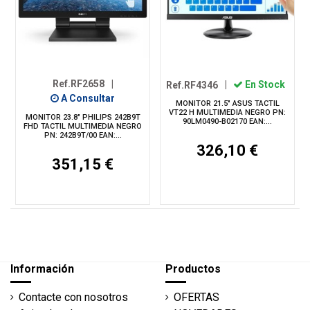
Ref.RF2658
|
Ref.RF4346
|
En Stock
A Consultar
MONITOR 21.5" ASUS TACTIL
VT22 H MULTIMEDIA NEGRO PN:
MONITOR 23.8" PHILIPS 242B9T
90LM0490-B02170 EAN:...
FHD TACTIL MULTIMEDIA NEGRO
PN: 242B9T/00 EAN:...
326,10 €
351,15 €
Información
Productos
Contacte con nosotros
OFERTAS