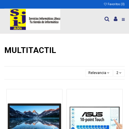
Favoritos (
0
)
MULTITACTIL
Relevancia
2