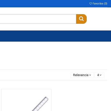
Favoritos (
0
)
Relevancia
4