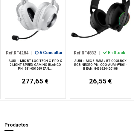
Ref.RF4284
|
A Consultar
Ref.RF4832
|
En Stock
AURI + MIC BT LOGITECH G PRO X
AURI + MIC 3.5MM / BT COOLBOX
2 LIGHT SPEED GAMING BLANCO
RGB NEGRO PN: COO-AUM-WB01-
PN: 981-001269 EAN:...
B EAN: 8436624420108
277,65 €
26,55 €
Productos