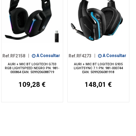
Ref.RF2158
|
A Consultar
Ref.RF4273
|
A Consultar
AURI + MIC BT LOGITECH G733
AURI + MIC BT LOGITECH G935
RGB LIGHTSPEED NEGRO PN: 981-
LIGHTSYNC 7.1 PN: 981-000744
000864 EAN: 5099206088719
EAN: 5099206081918
109,28 €
148,01 €