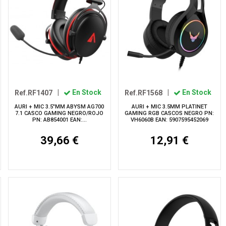
Ref.RF1407
|
En Stock
Ref.RF1568
|
En Stock
AURI + MIC 3.5"MM ABYSM AG700
AURI + MIC 3.5MM PLATINET
7.1 CASCO GAMING NEGRO/ROJO
GAMING RGB CASCOS NEGRO PN:
PN: AB854001 EAN:...
VH6060B EAN: 5907595452069
39,66 €
12,91 €