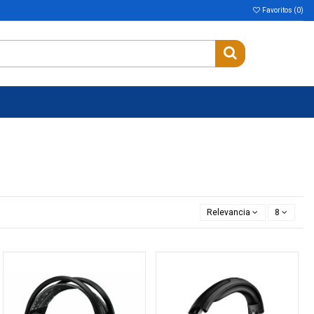
Favoritos (
0
)
Relevancia
8