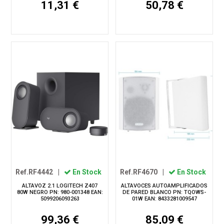
11,31 €
50,78 €
Ref.RF4442
|
En Stock
Ref.RF4670
|
En Stock
ALTAVOZ 2.1 LOGITECH Z407
ALTAVOCES AUTOAMPLIFICADOS
80W NEGRO PN: 980-001348 EAN:
DE PARED BLANCO PN: TQOWS-
5099206093263
01W EAN: 8433281009547
99,36 €
85,09 €