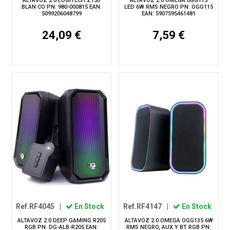
ALTAVOZ 2.0 LOGITECH Z150
ALTAVOZ 2.0 OMEGA 0GG115
BLAN CO PN: 980-000815 EAN:
LED 6W RMS NEGRO PN: OGG115
5099206048799
EAN: 5907595461481
24,09 €
7,59 €
Ref.RF4045
|
En Stock
Ref.RF4147
|
En Stock
ALTAVOZ 2.0 DEEP GAMING R205
ALTAVOZ 2.0 OMEGA OGG135 6W
RGB PN: DG-ALB-R205 EAN:
RMS NEGRO, AUX Y BT RGB PN: