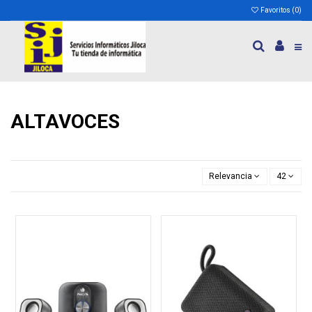
Favoritos (
0
)
ALTAVOCES
Relevancia
42