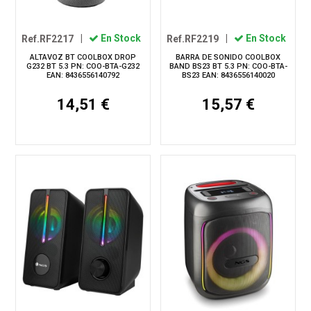
Ref.RF2217
|
En Stock
Ref.RF2219
|
En Stock
ALTAVOZ BT COOLBOX DROP
BARRA DE SONIDO COOLBOX
G232 BT 5.3 PN: COO-BTA-G232
BAND BS23 BT 5.3 PN: COO-BTA-
EAN: 8436556140792
BS23 EAN: 8436556140020
14,51 €
15,57 €