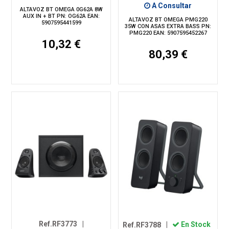
A Consultar
ALTAVOZ BT OMEGA 0G62A 8W
AUX IN + BT PN: OG62A EAN:
ALTAVOZ BT OMEGA PMG220
5907595441599
35W CON ASAS EXTRA BASS PN:
PMG220 EAN: 5907595452267
10,32 €
80,39 €
Ref.RF3773
|
Ref.RF3788
|
En Stock