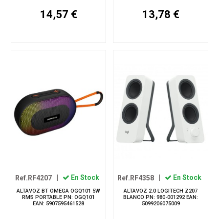
14,57 €
13,78 €
Ref.RF4207
|
En Stock
Ref.RF4358
|
En Stock
ALTAVOZ BT OMEGA OGQ101 5W
ALTAVOZ 2.0 LOGITECH Z207
RMS PORTABLE PN: OGQ101
BLANCO PN: 980-001292 EAN:
EAN: 5907595461528
5099206075009