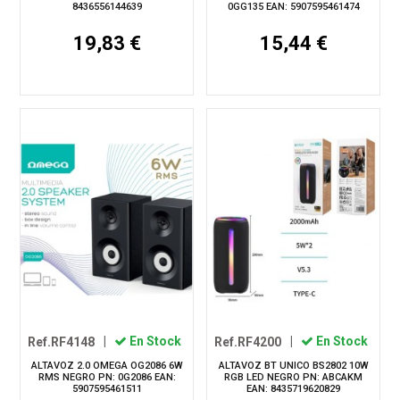
8436556144639
0GG135 EAN: 5907595461474
19,83 €
15,44 €
Ref.RF4148
|
En Stock
Ref.RF4200
|
En Stock
ALTAVOZ 2.0 OMEGA OG2086 6W
ALTAVOZ BT UNICO BS2802 10W
RMS NEGRO PN: 0G2086 EAN:
RGB LED NEGRO PN: ABCAKM
5907595461511
EAN: 8435719620829