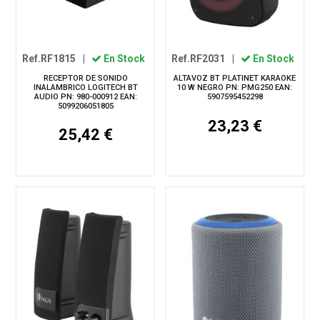
Ref.RF1815
|
En Stock
Ref.RF2031
|
En Stock
RECEPTOR DE SONIDO
ALTAVOZ BT PLATINET KARAOKE
INALAMBRICO LOGITECH BT
10 W NEGRO PN: PMG250 EAN:
AUDIO PN: 980-000912 EAN:
5907595452298
5099206051805
23,23 €
25,42 €