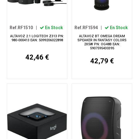
Ref.RF1510
|
En Stock
Ref.RF1594
|
En Stock
ALTAVOZ 2.1 LOGITECH Z313 PN:
ALTAVOZ BT OMEGA DREAM
980-000413 EAN: 5099206022898
SPEAKER IN FANTASY COLORS
2X5W PN: OG48B EAN:
5907595430395
42,46 €
42,79 €