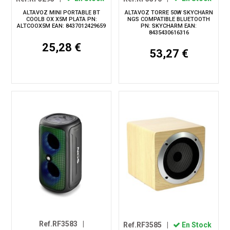
ALTAVOZ MINI PORTABLE BT
ALTAVOZ TORRE 50W SKYCHARN
COOLB OX X5M PLATA PN:
NGS COMPATIBLE BLUETOOTH
ALTCOOX5M EAN: 8437012429659
PN: SKYCHARM EAN:
8435430616316
25,28 €
53,27 €
Ref.RF3583
|
Ref.RF3585
|
En Stock