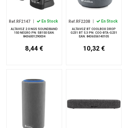
Ref.RF2147
|
En Stock
Ref.RF2208
|
En Stock
ALTAVOZ 2.0 NGS SOUNDBAND
ALTAVOZ BT COOLBOX DROP
150 NEGRO PN: SB150 EAN:
G231 BT 5.3 PN: COO-BTA-G231
8436001290034
EAN: 8436556140105
8,44 €
10,32 €