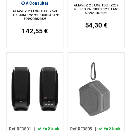
A Consultar
ALTAVOZ 2.0 LOGITECH Z207
NEGR O PN: 980-001295 EAN:
ALTAVOZ 2.1 LOGITECH Z623
5099206075023
THX 200W PN: 980-000403 EAN:
5099206024823
54,30 €
142,55 €
Ref.RF3801
|
En Stock
Ref.RF3805
|
En Stock