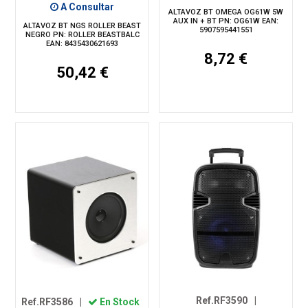
A Consultar
ALTAVOZ BT OMEGA OG61W 5W
AUX IN + BT PN: OG61W EAN:
ALTAVOZ BT NGS ROLLER BEAST
5907595441551
NEGRO PN: ROLLER BEASTBALC
EAN: 8435430621693
8,72 €
50,42 €
Ref.RF3590
|
Ref.RF3586
|
En Stock