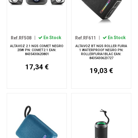
Ref.RF508
|
En Stock
Ref.RF611
|
En Stock
ALTAVOZ 2.1 NGS COMET NEGRO
ALTAVOZ BT NGS ROLLER FURIA
20W PN: COMET2.1 EAN:
1 WATERPROOF NEGRO PN:
8435430620801
ROLLERFURIA1BLAC EAN:
8435430623727
17,34 €
19,03 €