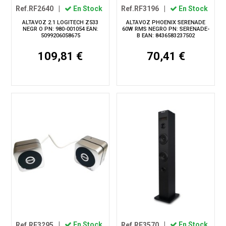
Ref.RF2640
|
En Stock
Ref.RF3196
|
En Stock
ALTAVOZ 2.1 LOGITECH Z533
ALTAVOZ PHOENIX SERENADE
NEGR O PN: 980-001054 EAN:
60W RMS NEGRO PN: SERENADE-
5099206058675
B EAN: 8436583237502
109,81 €
70,41 €
Ref.RF3295
|
En Stock
Ref.RF3570
|
En Stock