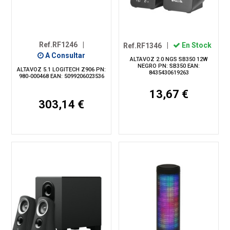
Ref.RF1246
|
Ref.RF1346
|
En Stock
A Consultar
ALTAVOZ 2.0 NGS SB350 12W
NEGRO PN: SB350 EAN:
ALTAVOZ 5.1 LOGITECH Z906 PN:
8435430619263
980-000468 EAN: 5099206023536
13,67 €
303,14 €