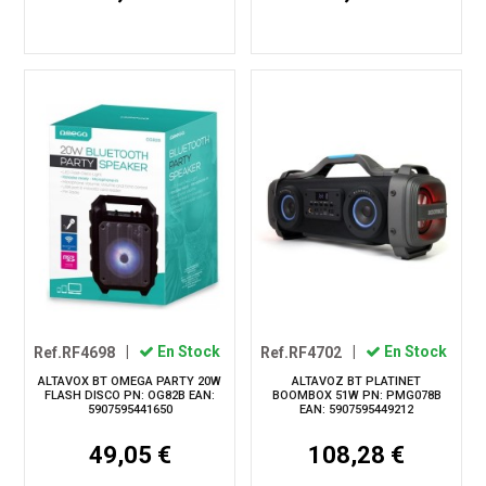
Ref.RF4698
|
En Stock
Ref.RF4702
|
En Stock
ALTAVOX BT OMEGA PARTY 20W
ALTAVOZ BT PLATINET
FLASH DISCO PN: OG82B EAN:
BOOMBOX 51W PN: PMG078B
5907595441650
EAN: 5907595449212
49,05 €
108,28 €