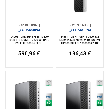
Ref.RF1096
|
Ref.RF1485
|
A Consultar
A Consultar
104005 PCRM HP SFF I5-10400F
14851 PCR HP SFF I5-7600 8GB
16GB 1TB NVME R5 430 W11PRO
DDR4 256GB NVME W10PRO PN:
PN: ELITE800G6 EAN:...
HP800G3 EAN: 1000000001485
590,96 €
136,43 €