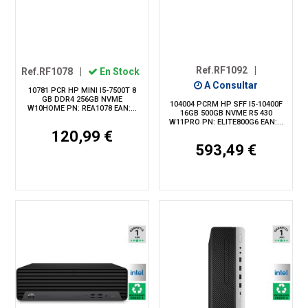
Ref.RF1092
|
Ref.RF1078
|
En Stock
A Consultar
10781 PCR HP MINI I5-7500T 8
GB DDR4 256GB NVME
104004 PCRM HP SFF I5-10400F
W10HOME PN: REA1078 EAN:...
16GB 500GB NVME R5 430
W11PRO PN: ELITE800G6 EAN:...
120,99 €
593,49 €