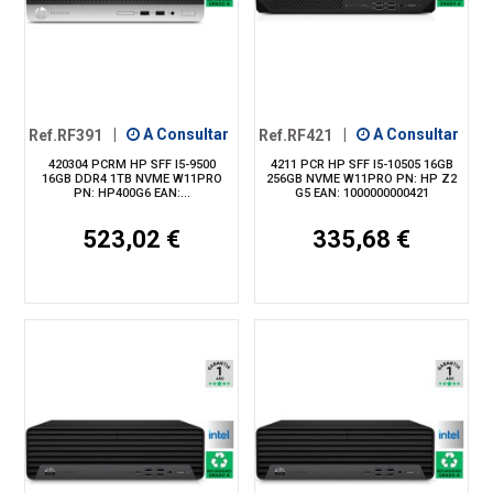
Ref.RF391
|
A Consultar
Ref.RF421
|
A Consultar
420304 PCRM HP SFF I5-9500
4211 PCR HP SFF I5-10505 16GB
16GB DDR4 1TB NVME W11PRO
256GB NVME W11PRO PN: HP Z2
PN: HP400G6 EAN:...
G5 EAN: 1000000000421
523,02 €
335,68 €