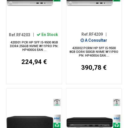
Ref.RF4209
|
Ref.RF4203
|
En Stock
A Consultar
420301 PCR HP SFF I5-9500 8GB
DDR4 256GB NVME W11PRO PN:
420302 PCRM HP SFF I5-9500
HP400G6 EAN:...
8GB DDR4 500GB NVME W11PRO
PN: HP400G6 EAN:...
224,94 €
390,78 €