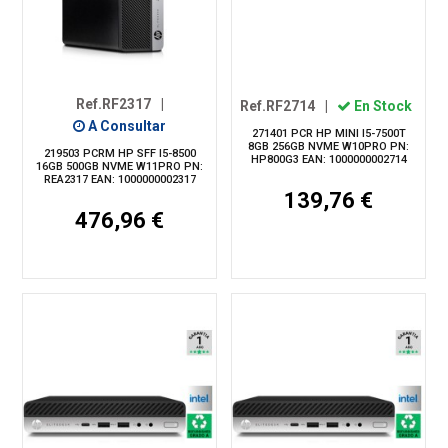
Ref.RF2317
|
Ref.RF2714
|
En Stock
A Consultar
271401 PCR HP MINI I5-7500T
8GB 256GB NVME W10PRO PN:
219503 PCRM HP SFF I5-8500
HP800G3 EAN: 1000000002714
16GB 500GB NVME W11PRO PN:
REA2317 EAN: 1000000002317
139,76 €
476,96 €