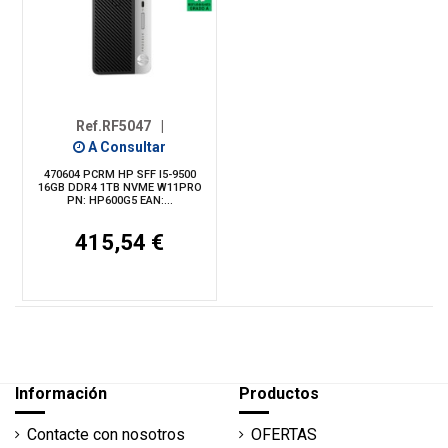
Ref.RF5047
|
A Consultar
470604 PCRM HP SFF I5-9500
16GB DDR4 1TB NVME W11PRO
PN: HP600G5 EAN:...
415,54 €
Información
Productos
Contacte con nosotros
OFERTAS