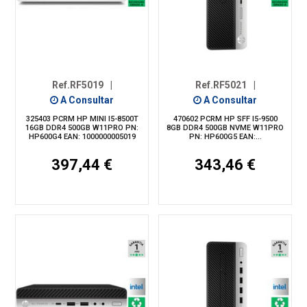
Ref.RF5019
|
Ref.RF5021
|
A Consultar
A Consultar
325403 PCRM HP MINI I5-8500T
470602 PCRM HP SFF I5-9500
16GB DDR4 500GB W11PRO PN:
8GB DDR4 500GB NVME W11PRO
HP600G4 EAN: 1000000005019
PN: HP600G5 EAN:...
397,44 €
343,46 €