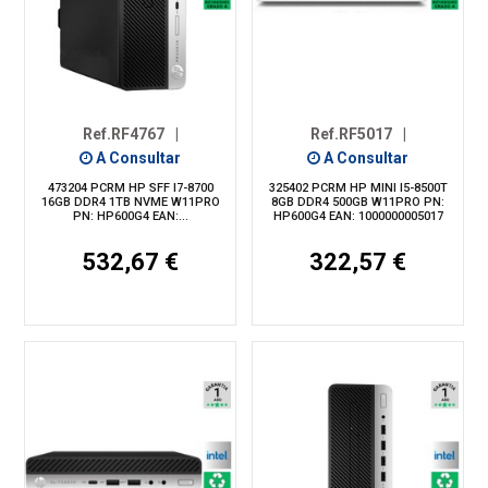
Ref.RF4767
|
Ref.RF5017
|
A Consultar
A Consultar
473204 PCRM HP SFF I7-8700
325402 PCRM HP MINI I5-8500T
16GB DDR4 1TB NVME W11PRO
8GB DDR4 500GB W11PRO PN:
PN: HP600G4 EAN:...
HP600G4 EAN: 1000000005017
532,67 €
322,57 €