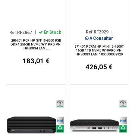
Ref.RF2929
|
Ref.RF2867
|
En Stock
A Consultar
286701 PCR HP SFF I5-8500 8GB
DDR4 256GB NVME W11PRO PN:
271404 PCRM HP MINI I5-7500T
HP600G4 EAN:...
16GB 1TB NVME W10PRO PN:
HP800G3 EAN: 1000000002929
183,01 €
426,05 €