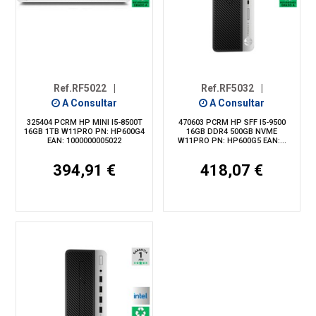
Ref.RF5022
|
Ref.RF5032
|
A Consultar
A Consultar
325404 PCRM HP MINI I5-8500T
470603 PCRM HP SFF I5-9500
16GB 1TB W11PRO PN: HP600G4
16GB DDR4 500GB NVME
EAN: 1000000005022
W11PRO PN: HP600G5 EAN:...
394,91 €
418,07 €