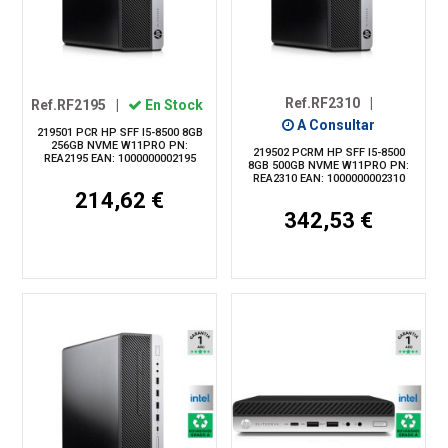
Ref.RF2310
|
Ref.RF2195
|
En Stock
A Consultar
219501 PCR HP SFF I5-8500 8GB
256GB NVME W11PRO PN:
219502 PCRM HP SFF I5-8500
REA2195 EAN: 1000000002195
8GB 500GB NVME W11PRO PN:
REA2310 EAN: 1000000002310
214,62 €
342,53 €