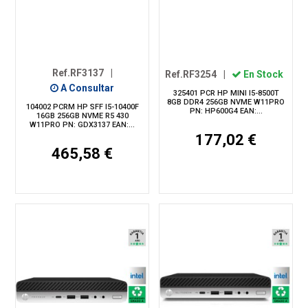
Ref.RF3137
|
Ref.RF3254
|
En Stock
A Consultar
325401 PCR HP MINI I5-8500T
8GB DDR4 256GB NVME W11PRO
104002 PCRM HP SFF I5-10400F
PN: HP600G4 EAN:...
16GB 256GB NVME R5 430
W11PRO PN: GDX3137 EAN:...
177,02 €
465,58 €