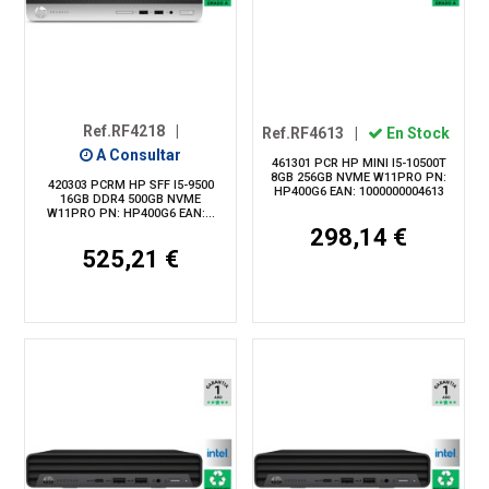
Ref.RF4218
|
Ref.RF4613
|
En Stock
A Consultar
461301 PCR HP MINI I5-10500T
8GB 256GB NVME W11PRO PN:
420303 PCRM HP SFF I5-9500
HP400G6 EAN: 1000000004613
16GB DDR4 500GB NVME
W11PRO PN: HP400G6 EAN:...
298,14 €
525,21 €