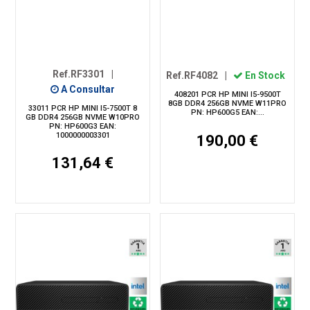
Ref.RF3301
|
Ref.RF4082
|
En Stock
A Consultar
408201 PCR HP MINI I5-9500T
8GB DDR4 256GB NVME W11PRO
33011 PCR HP MINI I5-7500T 8
PN: HP600G5 EAN:...
GB DDR4 256GB NVME W10PRO
PN: HP600G3 EAN:
1000000003301
190,00 €
131,64 €