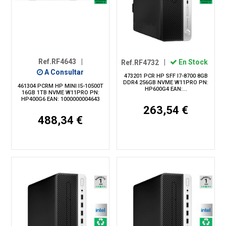
Ref.RF4643
|
Ref.RF4732
|
En Stock
A Consultar
473201 PCR HP SFF I7-8700 8GB
DDR4 256GB NVME W11PRO PN:
461304 PCRM HP MINI I5-10500T
HP600G4 EAN:...
16GB 1TB NVME W11PRO PN:
HP400G6 EAN: 1000000004643
263,54 €
488,34 €