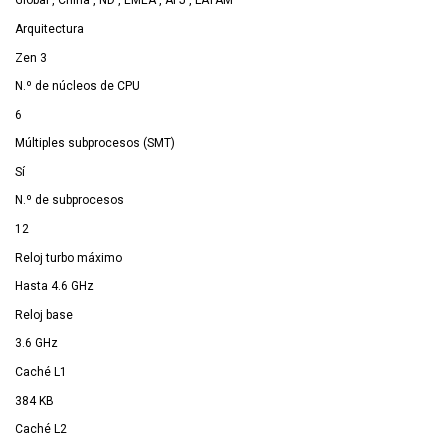
Global , China , ND , EMEA , APJ , LATAM
Arquitectura
Zen 3
N.º de núcleos de CPU
6
Múltiples subprocesos (SMT)
Sí
N.º de subprocesos
12
Reloj turbo máximo
Hasta 4.6 GHz
Reloj base
3.6 GHz
Caché L1
384 KB
Caché L2