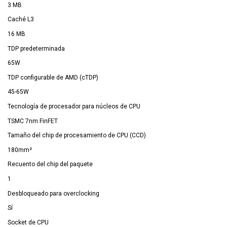
3 MB
Caché L3
16 MB
TDP predeterminada
65W
TDP configurable de AMD (cTDP)
45-65W
Tecnología de procesador para núcleos de CPU
TSMC 7nm FinFET
Tamaño del chip de procesamiento de CPU (CCD)
180mm²
Recuento del chip del paquete
1
Desbloqueado para overclocking
Sí
Socket de CPU