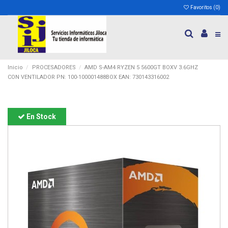
Favoritos (
0
)
Inicio
PROCESADORES
AMD S-AM4 RYZEN 5 5600GT BOXV 3.6GHZ
CON VENTILADOR PN: 100-100001488BOX EAN: 730143316002
En Stock